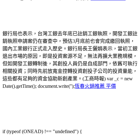
銀行局也表示，台灣工銀去年底已註銷工銀執照，開發工銀註
銷執照申請案仍在審查中，預估3月底前也會完成繳回執照，
國內工業銀行正式走入歷史。銀行局長王儷娟表示，當初工銀
退出市場的原因，即是投資案源不足，無法再擴大業務規模，
但如開發工銀轉制後，其創投人員仍是自成部門，依舊可執行
相關投資；同時先前放寬金控轉投資創投子公司的投資量能，
這些都有足夠的資金協助新創產業。(工商時報) var _c = new
Date().getTime(); document.write('');
恆春火鍋推薦 平價
if (typeof (ONEAD) !== "undefined") {