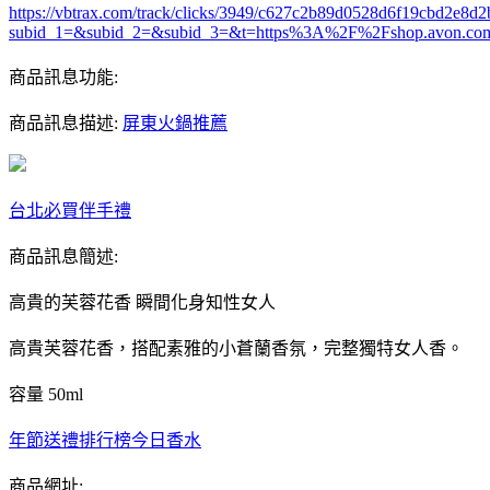
https://vbtrax.com/track/clicks/3949/c627c2b89d0528d6f19cbd2e
subid_1=&subid_2=&subid_3=&t=https%3A%2F%2Fshop.avon.co
商品訊息功能:
商品訊息描述:
屏東火鍋推薦
台北必買伴手禮
商品訊息簡述:
高貴的芙蓉花香 瞬間化身知性女人
高貴芙蓉花香，搭配素雅的小蒼蘭香氛，完整獨特女人香。
容量 50ml
年節送禮排行榜
今日香水
商品網址: