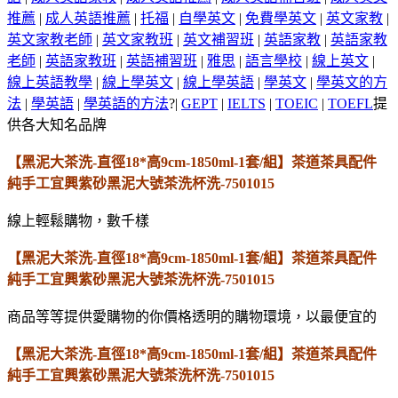
推薦
|
成人英語推薦
|
托福
|
自學英文
|
免費學英文
|
英文家教
|
英文家教老師
|
英文家教班
|
英文補習班
|
英語家教
|
英語家教
老師
|
英語家教班
|
英語補習班
|
雅思
|
語言學校
|
線上英文
|
線上英語教學
|
線上學英文
|
線上學英語
|
學英文
|
學英文的方
法
|
學英語
|
學英語的方法
?|
GEPT
|
IELTS
|
TOEIC
|
TOEFL
提
供各大知名品牌
【黑泥大茶洗-直徑18*高9cm-1850ml-1套/組】茶道茶具配件
純手工宜興紫砂黑泥大號茶洗杯洗-7501015
線上輕鬆購物，數千樣
【黑泥大茶洗-直徑18*高9cm-1850ml-1套/組】茶道茶具配件
純手工宜興紫砂黑泥大號茶洗杯洗-7501015
商品等等提供愛購物的你價格透明的購物環境，以最便宜的
【黑泥大茶洗-直徑18*高9cm-1850ml-1套/組】茶道茶具配件
純手工宜興紫砂黑泥大號茶洗杯洗-7501015