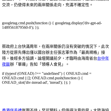
交流，仍使得未來的兩岸關係走向，充滿不確定性。
googletag.cmd.push(function () { googletag.display('div-gpt-ad-
1489561879560-0'); });
蔡政府上台快滿周年，在兩岸關係仍沒有突破的情況下，此次
陸方從原先傳出僅以國台辦主任張志軍作為「最高規格」接
待，後經多方協調，論壇開議前夕，才臨時由海南省台
台中年
夜飯
辦「單邊」告知「領導人會見」。
if (typeof (ONEAD) !== "undefined") { ONEAD.cmd =
ONEAD.cmd || []; ONEAD.cmd.push(function () {
ONEAD_slot('div-inread-ad', 'inread'); }); }
香港伴手禮
氛圍不佳，早可預料。但值得注意的是，大陸海協