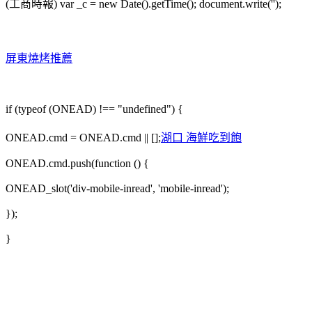
(工商時報) var _c = new Date().getTime(); document.write('');
屏東燒烤推薦
if (typeof (ONEAD) !== "undefined") {
ONEAD.cmd = ONEAD.cmd || [];
湖口 海鮮吃到飽
ONEAD.cmd.push(function () {
ONEAD_slot('div-mobile-inread', 'mobile-inread');
});
}