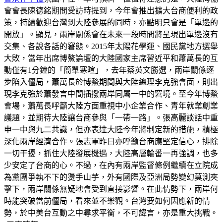
會會長陳德銘期間受訪時提到，今年會推出擴大台商便利的政
策，持續歡迎台灣到大陸參展的同時，亦點明只會是「單邊的
開放」。顯見，兩岸關係會在未來一段時間將呈現出單邊沒有
交集、各說各話的窘態。2015年太陽花學運、國民黨地方選舉
大敗，當年出席博鰲論壇的大陸國家主席習近平和蕭萬長的互
動僅有1分鐘的「簡單寒暄」，去年蔡英文勝選，兩岸關係逐
步陷入僵局，蕭萬長於博鰲期間與大陸總理李克強會面，則出
現李克強於蕭發言中間插撥兩岸同屬一中的窘境。至今年博鰲
會場，蕭萬長呼籲大陸方面重視中小企業合作、青年就業創業
議題，並期待大陸讓台商參與「一帶一路」。張高麗談話中重
申一中與九二共識，但亦表達大陸今年將制定新的措施，積極
深化兩岸經濟合作。張志軍昨日亦呼籲台商應堅定信心，排除
一切干擾，抓住大陸發展機遇，大陸高層輪番一再強調，也多
少安定了台商的心。不過，在內有兩岸監督條例繼續在立院成
為黨團爭執不下的燙手山芋，外有國際及亞洲局勢變幻莫測夾
擊下，兩岸關係無疑地會受到直接影響。在此情勢下，兩岸何
時能突破當前僵局，看來並不樂觀。台灣要如何因應新的情
勢，於中美台互動之中尋求平衡，不可諱言，亦是重大挑戰。